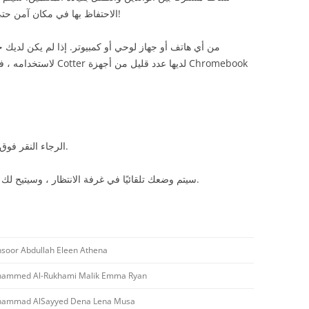
الاحتفاظ بها في مكان آمن حتى يبدأ الاجتماع حتى يكون طفلك جاهزًا للتعلم!
لديها عدد ق Chromebook
الرجاء النقر فوق هذا الارتباط في بداية الوقت المحدد للاجتماع.
سيتم وضعك تلقائيًا في غرفة الانتظار ، وسيتيح لك المعلم حضور الاجتماع عندما يحين وقت البدء.
soor Abdullah Eleen Athena
ammed Al-Rukhami Malik Emma Ryan
ammad AlSayyed Dena Lena Musa