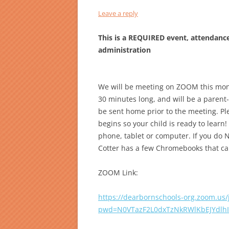
Leave a reply
This is a REQUIRED event, attendance
administration
We will be meeting on ZOOM this mont
30 minutes long, and will be a parent-c
be sent home prior to the meeting. Pl
begins so your child is ready to lear
phone, tablet or computer. If you do 
Cotter has a few Chromebooks that ca
ZOOM Link:
https://dearbornschools-org.zoom.us
pwd=N0VTazF2L0dxTzNkRWlKbEJYdlhI