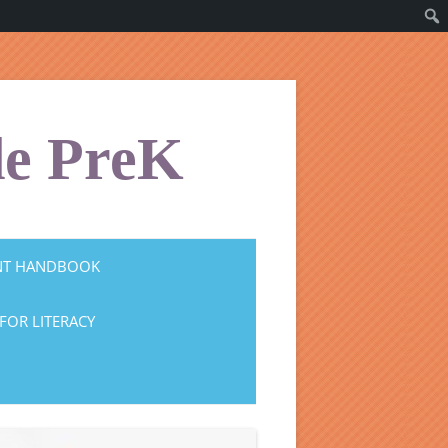
de PreK
NT HANDBOOK
FOR LITERACY