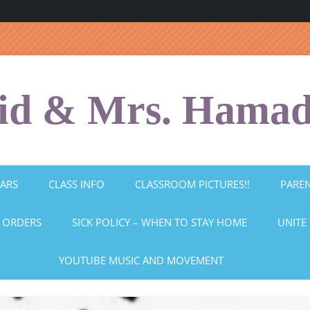
id & Mrs. Hama
ARS
CLASS INFO
CLASSROOM PICTURES!!
PARE
 ORDERS
SICK POLICY – WHEN TO STAY HOME
UNITE 
YOUTUBE MUSIC AND MOVEMENT