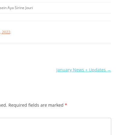
ein Aya Sirine Jouri
, 2022
.
January News + Updates
→
hed.
Required fields are marked
*