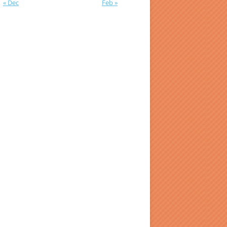
« Dec
Feb »