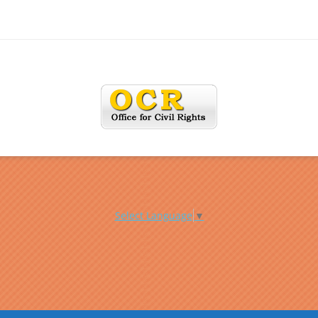
Select Language
▼