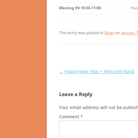
Meeting #4 10:30-11:00
Huss
This entry was posted in
Blogs
on
January 7
Post
←
Happy New Year + Welcome Back!
navigation
Leave a Reply
Your email address will not be publis
Comment
*