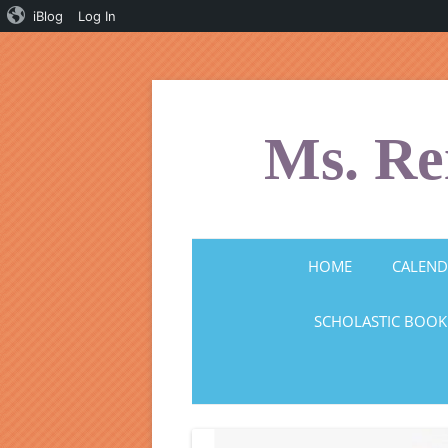
iBlog
Log In
Skip
to
content
Ms. Re
HOME
CALEND
SCHOLASTIC BOOK