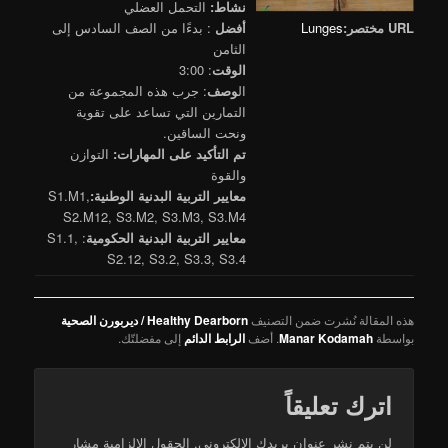
نشاط:
التحمل العضلي
URL مختصر:
Lunges
أفضل
: بدءًا من الصف السادس إلى
الثامن
الوقت
: 3:00
ال
وصف
: جرب هذه المجموعة من
التمارين التي تساعد على تقوية
ونحت الساقين.
تم التأكيد على المهارات:
التوازن
والقوة
معايير التربية البدنية الوطنية:
S1.M1,
S2.M12, S3.M2, S3.M3, S3.M4
معايير التربية البدنية الحكومية
:
S1.1,
S2.12, S3.2, S3.3, S3.4
هذه المقالة نُشرت ضمن التصنيف
Healthy Dearborn / ديربورن الصحية
بواسطة
Manar Kodamah
. أضف
الرابط الدائم
إلى مفضلتّك.
اترك تعليقاً
لن يتم نشر عنوان بريدك الإلكتروني.
الحقول الإلزامية مشار