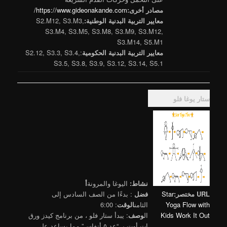
مصادر أخرى:
https://www.gideonakande.com/
معايير التربية البدنية الوطنية:
S2.M12, S3.M3,
S3.M4, S3.M5, S3.M8, S3.M9, S3.M12,
S3.M14, S5.M1
معايير التربية البدنية الحكومية
:S2.12, S3.3, S3.4,
S3.5, S3.8, S3.9, S3.12, S3.14, S5.1
ستار يوغا فلو
نشاط:
اليوغا والمرونة
أ
URL مختصر:
Star
فضل
: بدءًا من الصف السادس إلى
Yoga Flow with
الثامن
الوقت
: 6:00
Kids Work It Out
ال
وصف
: يبدأ ستار فلو ، من برنامج كيدز ورق
ات أوت بـ “عد ٥ أنفاس” مما يساعد على