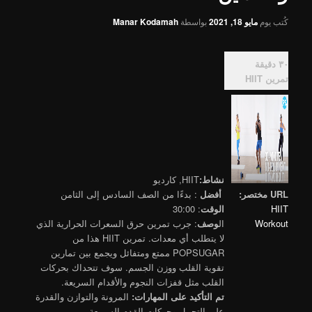
كُتب يوم
مايو 18, 2021
بواسطة
Manar Kodamah
٣٠ دقيقة
تمرين HIIT
نشاط:
HIIT, كارديو
URL مختصر:
أفضل
: بدءًا من الصف السادس إلى الثامن
HIIT
الوقت
: 30:00
Workout
ال
وصف
: جرب تمرين حرق السعرات الحرارية الذي
لا يتطلب أي معدات. تمرين HIIT هذا من
POPSUGAR ممتع ومتفائل ويجمع بين تمارين
تقوية القلب ووزن الجسم. سوف تتحداك بحركات
القلب مثل قفزات النجوم والأقدام السريعة.
تم التأكيد على المهارات:
المرونة والتوازن والقدرة
على التحمل وحركات القدم السريعة