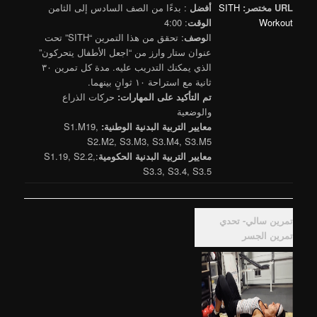
URL مختصر:
SITH
أفضل
: بدءًا من الصف السادس إلى الثامن
Workout
الوقت
: 4:00
ال
وصف
: تحقق من هذا التمرين “SITH” تحت
عنوان ستار وارز من “اجعل الأطفال يتحركون”
الذي يمكنك التدريب عليه. مدة كل تمرين ٣٠
ثانية مع استراحة ١٠ ثوانٍ بينهما.
تم التأكيد على المهارات:
حركات الذراع
والوضعية
معايير التربية البدنية الوطنية:
S1.M19,
S2.M2, S3.M3, S3.M4, S3.M5
معايير التربية البدنية الحكومية
:S1.19, S2.2,
S3.3, S3.4, S3.5
تمرين سالي- تحدي
تمرين الجسر