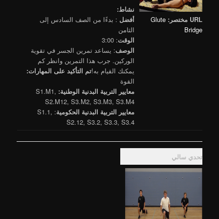
نشاط:
URL مختصر:
Glute
أفضل
: بدءًا من الصف السادس إلى
Bridge
الثامن
الوقت
: 3:00
الوصف
: يساعد تمرين الجسر في تقوية
الوركين. جرب هذا التمرين وانظر كم
يمكنك القيام به!
تم التأكيد على المهارات:
القوة
معايير التربية البدنية الوطنية:
S1.M1,
S2.M12, S3.M2, S3.M3, S3.M4
معايير التربية البدنية الحكومية
:
S1.1,
S2.12, S3.2, S3.3, S3.4
تحدي سالي