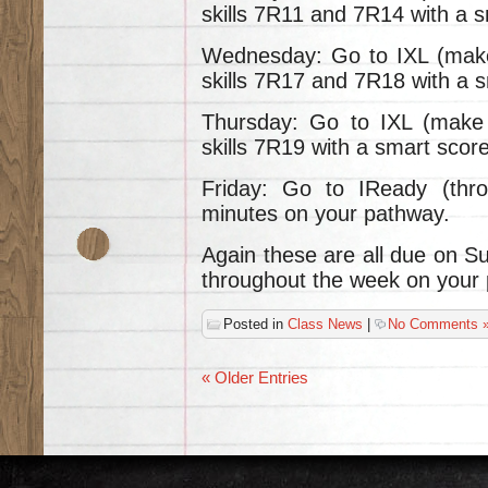
skills 7R11 and 7R14 with a s
Wednesday: Go to IXL (make
skills 7R17 and 7R18 with a s
Thursday: Go to IXL (make 
skills 7R19 with a smart score
Friday: Go to IReady (thr
minutes on your pathway.
Again these are all due on Su
throughout the week on your 
Posted in
Class News
|
No Comments 
« Older Entries