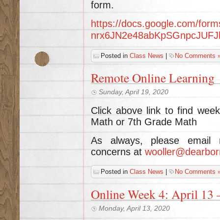
form.
https://docs.google.com/fo
nrx6JN2e48abKpSGnpcJUFJ
Posted in
Class News
|
No Comments 
Remote Online Learning
Sunday, April 19, 2020
Click above link to find wee
Math or 7th Grade Math
As always, please email 
concerns at
wooller@dearbor
Posted in
Class News
|
No Comments 
Online Week 4: April 13 
Monday, April 13, 2020