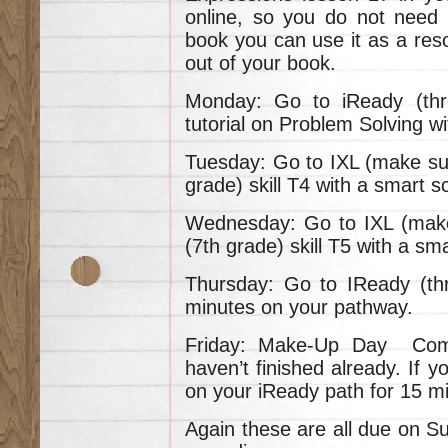
online, so you do not need 
book you can use it as a res
out of your book.
Monday: Go to iReady (thr
tutorial on Problem Solving wi
Tuesday: Go to IXL (make sur
grade) skill T4 with a smart s
Wednesday: Go to IXL (make
(7th grade) skill T5 with a sm
Thursday: Go to IReady (th
minutes on your pathway.
Friday: Make-Up Day Comp
haven’t finished already. If 
on your iReady path for 15 m
Again these are all due on Su