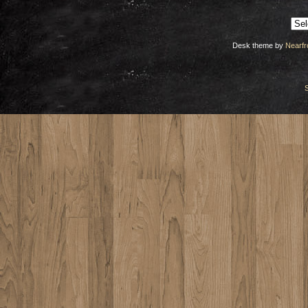
Arch
Desk theme by
Nearfr