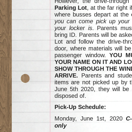
However, the drive-through 
Parking Lot
, at the far right
where busses depart at the 
you can come pick up your 
your locker is
. Parents mus
bring ID. Parents will be asked
Lot and follow the drive-thr
door, where materials will b
passenger window.
YOU M
YOUR NAME ON IT AND LO
SHOW THROUGH THE WIN
ARRIVE.
Parents and stude
items are not picked up by t
June 5th 2020, they will be 
disposed of.
Pick-Up Schedule:
Monday, June 1st, 2020
C-
only