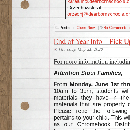
karaalin@dearbornschools.o
Orzechowski at
orzechj@dearbornschools.o
Posted in
Class News
|
No Comments 
End of Year Info – Pick U
Thursday, May 21, 2020
For more information includ
Attention Stout Families,
From
Monday, June 1st thr
10am to 3pm, students wi
materials they have in th
materials that are property 
Please read the following 
pertains to your child. This 
as our Chromebook Distrib