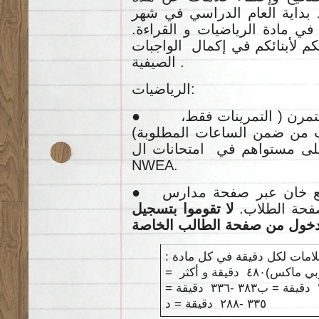
 بداية العام الدراسي في شهر
ا في مادة الرياضيات و القراءة
م لأبنائكم في إكمال الواجبات
الصيفية .
الرياضيات:
● إكمال ٦٠ دقيقة اسبوعياً في التمرن ( التمرينات فقط،
سب من ضمن الساعات المطلوبة
 على مستواهم في امتحانات ال
NWEA.
● على الطلاب الدخول على موقع خان عبر صفحة مدارس
 صفحة الطلاب
لا تقوموا بتسجيل
العلامات لكل دقيقة في كل مادة
الرياضيات ( خان) اللغة ( موبي ماكس)٤٨٠ دقيقة و أكثر =
أ٤٧٩ -٣٨٤ دقيقة = ب٣٨٣ -٣٣٦ دقيقة =