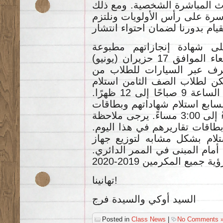
اث المباشرة الشخصية. ومع ذلك
، رة على رأس الأولويات ونلتزم
ى شهادة إنجازاتهم مطبوعة
وتحضر في ملف لهم. يوم الأربعاء الموافق 17 حزيران (يونيو)
2020 ،  السيارات للطلاب من
ن لطلاب الصف الثامن استلام
شهاداتهم وبطاقات التقارير من الساعة 9 صباحًا إلى 12 ظهرًا.
ابع استلام شهاداتهم وبطاقات
التقارير من الساعة 12:30 مساءً إلى 3:00 مساءً. يرجى ملاحظة
 بطاقات تقاريرهم في هذا اليوم
اء الاستلام بشكل مشابه لتوزيع جهاز
 أمام المبنى في الممر الدائري
تهانينا!
السيد أوكي والسيدة فرج
Posted in
Class News
|
No Comments 