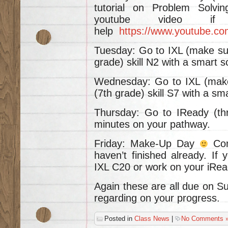
tutorial on Problem Solvin
youtube video i
help
https://www.youtube.
Tuesday: Go to IXL (make sur
grade) skill N2 with a smart s
Wednesday: Go to IXL (make
(7th grade) skill S7 with a sm
Thursday: Go to IReady (th
minutes on your pathway.
Friday: Make-Up Day
Com
haven’t finished already. If 
IXL C20 or work on your iRea
Again these are all due on Su
regarding on your progress.
Posted in
Class News
|
No Comments 