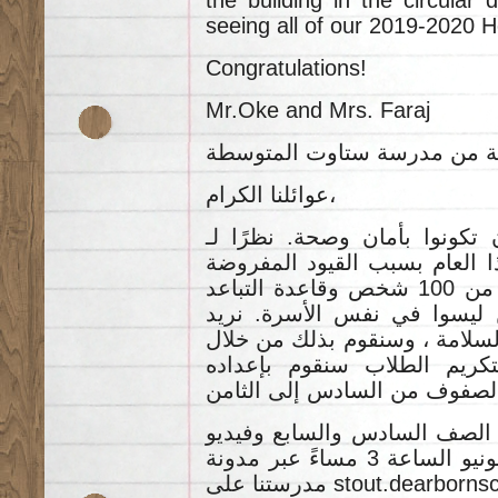
the building in the circular
seeing all of our 2019-2020 
Congratulations!
Mr.Oke and Mrs. Faraj
عوائلنا الكرام،
نأمل أن تكونوا بأمان وصحة. نظرًا لـ COVID-1
ا العام بسبب القيود المفروضة
على التجمعات الاجتماعية لأكثر من 100 شخص وقاعدة التباعد
اد الذين ليسوا في نفس الأسرة. نريد
لسلامة ، وسنقوم بذلك من خلال
ريم الطلاب سنقوم بإعداده
لصف السادس والسابع وفيديو
الصف الثامن يوم الخميس 11 يونيو الساعة 3 مساءً عبر مدونة
مدرستنا على stout.dearbornschools.org. نحن نعلم أن عروض