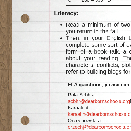
C 288 – 335= D
Literacy:
Read a minimum of two 
you return in the fall.
Then, in your English 
complete some sort of ev
form of a book talk, a 
about your reading. Th
characters, conflicts, pl
refer to building blogs f
ELA questions, please cont
Rola Sobh at
sobhr@dearbornschools.org
Karaali at
karaalin@dearbornschools.o
Orzechowski at
orzechj@dearbornschools.o