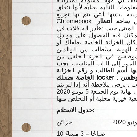
د مملوكة لمدرسة
. مات التالية بعناية لأنها تتعلق
قة نفسها التي يتم بها توزيع
Chr
ساحة انتظار
المبنى حيث تغادر الحافلات في
ي يمكنك فيه الحصول على موادك
على مكان الخزانة الخاصة بطفلك أو locker. آباء
 الهوية. سيُطلب من الوالدين
لموظفين في الجزء الخلفي من
 الممر إلى الباب المناسب
يجب
ها أسم الطالب و رقم الخزانة
الخاصة بطفلك locker , لتظهر من خلال النافذة إلى الموظفين
اب ، يرجى ملاحظة أنه إذا لم يتم
استلام العناصر الخاصة بك بحلول نهاية يوم الجمعة 5 يونيو 2020
جدول الاستلام:
10 صباحًا – 3 مساءً